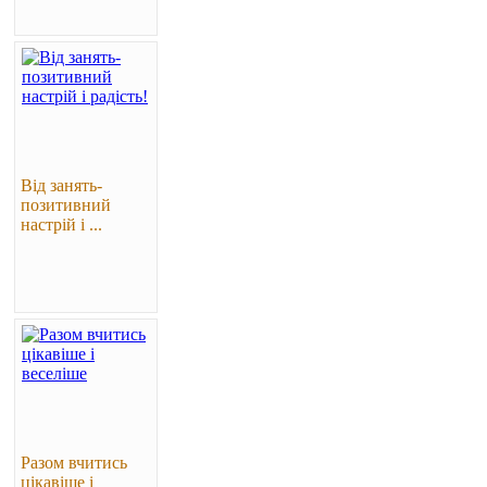
Від занять-
позитивний
настрій і ...
Разом вчитись
цікавіше і