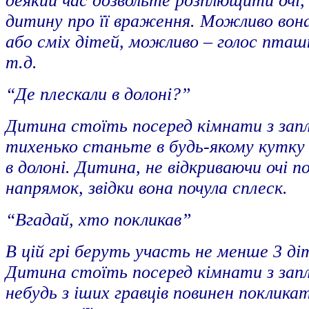
деякий час дозвольте розплющити очі
дитину про її враження. Можливо вон
або сміх дітей, можливо – голос пташ
т.д.
“Де плескали в долоні?”
Дитина стоїть посеред кімнати з за
тихенько станьте в будь-якому кутку
в долоні. Дитина, не відкриваючи очі п
напрямок, звідки вона почула сплеск.
“Вгадай, хто покликав”
В цій грі беруть участь не менше 3 діт
Дитина стоїть посеред кімнати з за
небудь з іших гравців повинен покликат