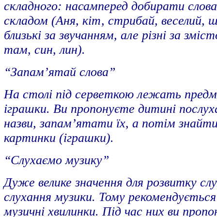
складного: насамперед добирати слова,
складом (Аня, кіт, стрибай, веселий, ш
близькі за звучанням, але різні за зміс
там, син, лин).
“Запам’ятай слова”
На столі під серветкою лежать предм
іграшки. Ви пропонуєте дитині послух
назви, запам’ятати їх, а потім знайти 
картинки (іграшки).
“Слухаємо музику”
Дуже велике значення для розвитку сл
слухання музики. Тому рекомендується 
музичні хвилинки. Під час них ви проп