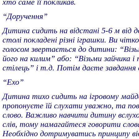
хто саме її покликав.
“Доручення”
Дитина сидить на відстані 5-6 м від д
столі покладені різні іграшки. Ви чітко
голосом звертається до дитини: “Візь
його на килим” або: “Візьми зайчика і 
стілець” і т.д. Потім даєте завдання
“Ехо”
Дитина тихо сидить на ігровому майда
пропонуєте їй слухати уважно, та по
слово. Важливо навчити дитину вслухо
слів, тому намагайтеся говорити слов
Необхідно дотримуватись принципу ві